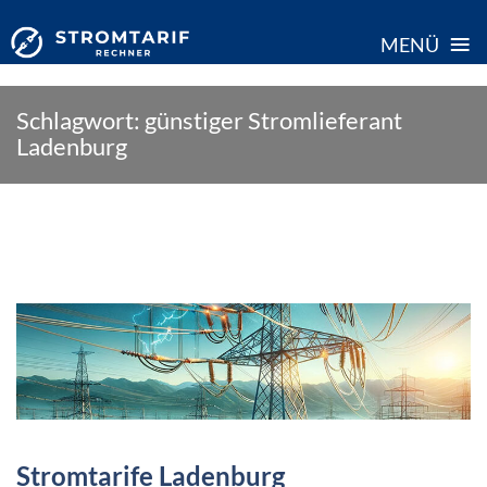
≡
MENÜ
Skip
Schlagwort:
günstiger Stromlieferant
to
Ladenburg
content
Stromtarife Ladenburg