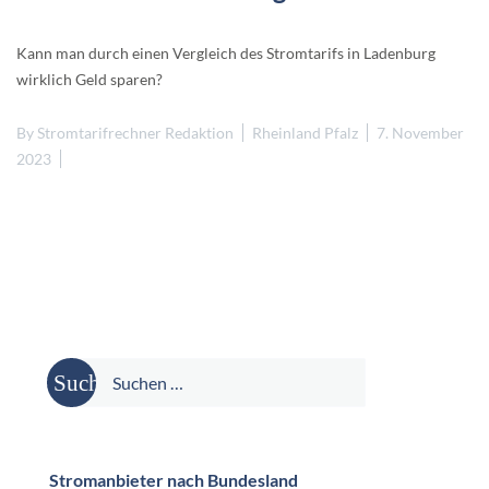
Kann man durch einen Vergleich des Stromtarifs in Ladenburg
wirklich Geld sparen?
By
Stromtarifrechner Redaktion
Rheinland Pfalz
7. November
2023
Suche
nach:
Stromanbieter nach Bundesland