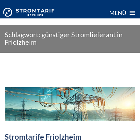
≡
MENÜ
Skip
Schlagwort:
günstiger Stromlieferant in
to
Friolzheim
content
Stromtarife Friolzheim