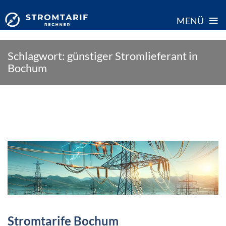
≡
MENÜ
Skip
Schlagwort:
günstiger Stromlieferant in
to
Bochum
content
Stromtarife Bochum