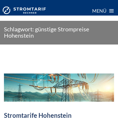
≡
MENÜ
Skip
Schlagwort:
günstige Strompreise
to
Hohenstein
content
Stromtarife Hohenstein