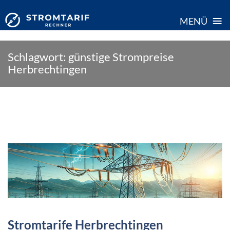
≡
MENÜ
Skip
Schlagwort:
günstige Strompreise
to
Herbrechtingen
content
Stromtarife Herbrechtingen