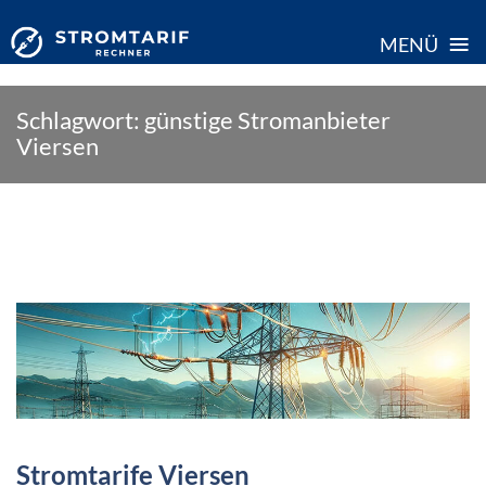
≡
MENÜ
Skip
Schlagwort:
günstige Stromanbieter
to
Viersen
content
Stromtarife Viersen