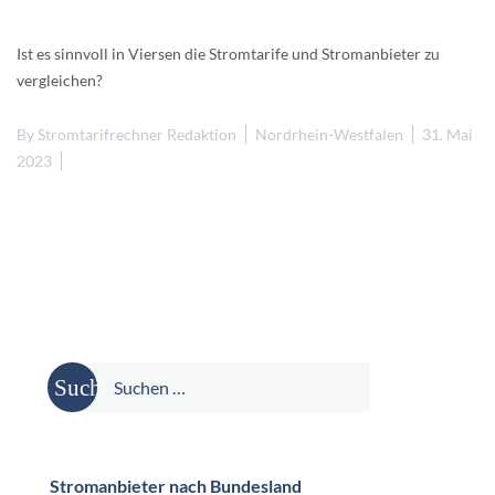
Ist es sinnvoll in Viersen die Stromtarife und Stromanbieter zu
vergleichen?
By
Stromtarifrechner Redaktion
Nordrhein-Westfalen
31. Mai
2023
Suche
nach:
Stromanbieter nach Bundesland