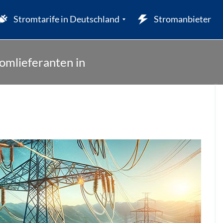
Stromtarife in Deutschland
Stromanbieter
omlieferanten in
W