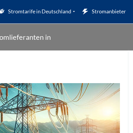
Stromtarife in Deutschland
Stromanbieter
omlieferanten in
W