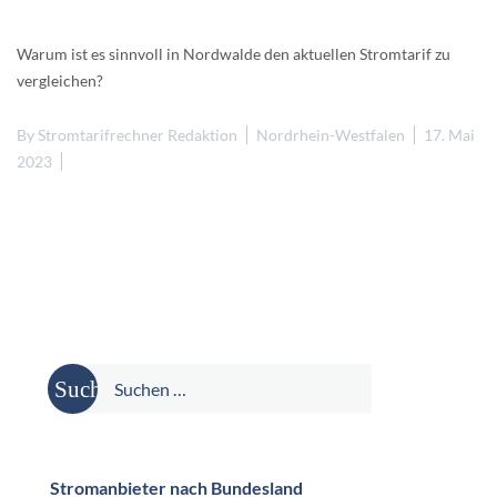
Warum ist es sinnvoll in Nordwalde den aktuellen Stromtarif zu
vergleichen?
By
Stromtarifrechner Redaktion
Nordrhein-Westfalen
17. Mai
2023
Suche
nach:
Stromanbieter nach Bundesland