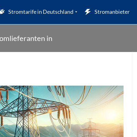
Stromtarife in Deutschland
Stromanbieter
omlieferanten in
W