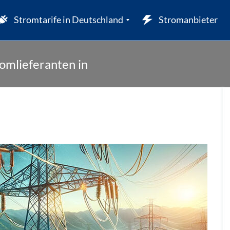
Stromtarife in Deutschland
Stromanbieter
omlieferanten in
W