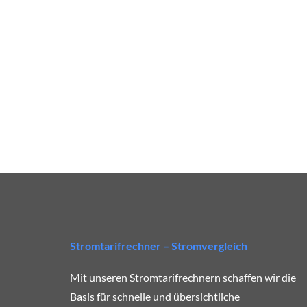
i
g
-
H
o
l
s
t
e
i
n
Stromtarifrechner – Stromvergleich
Mit unseren Stromtarifrechnern schaffen wir die
Basis für schnelle und übersichtliche