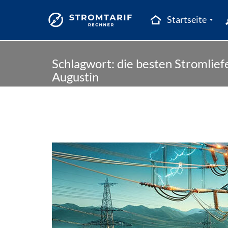
Startseite
Skip
B
Stromtarifrechner
a
Schlagwort:
die besten Stromlief
to
d
Augustin
content
e
n
ü
r
t
t
e
m
b
e
r
g
B
a
y