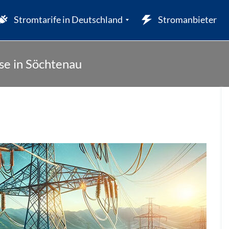
Stromtarife in Deutschland
Stromanbieter
se in Söchtenau
W