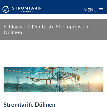
≡
MENÜ
Skip
Schlagwort:
Der beste Strompreise in
to
Dülmen
content
Stromtarife Dülmen