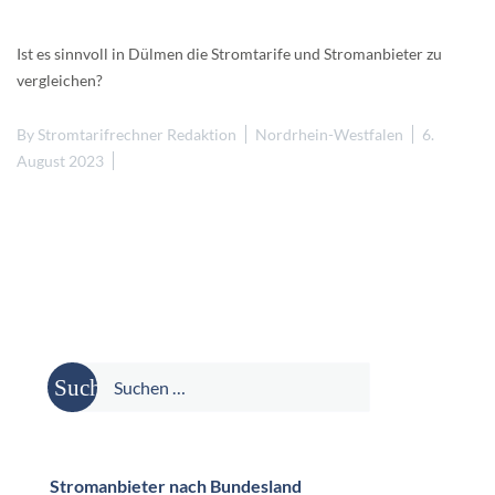
Ist es sinnvoll in Dülmen die Stromtarife und Stromanbieter zu
vergleichen?
By
Stromtarifrechner Redaktion
Nordrhein-Westfalen
6.
August 2023
Suche
nach:
Stromanbieter nach Bundesland