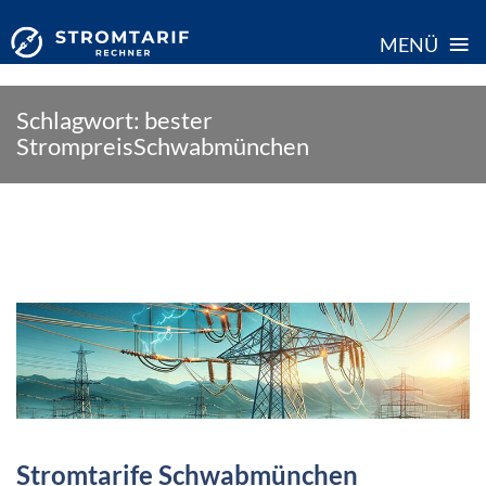
≡
MENÜ
Skip
Schlagwort:
bester
to
StrompreisSchwabmünchen
content
Stromtarife Schwabmünchen