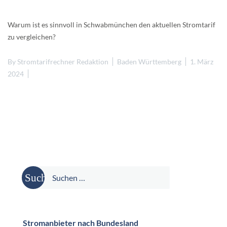
Warum ist es sinnvoll in Schwabmünchen den aktuellen Stromtarif
zu vergleichen?
By
Stromtarifrechner Redaktion
Baden Württemberg
1. März
2024
Suche
nach:
Stromanbieter nach Bundesland