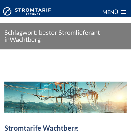
≡
MENÜ
Skip
Schlagwort:
bester Stromlieferant
to
inWachtberg
content
Stromtarife Wachtberg