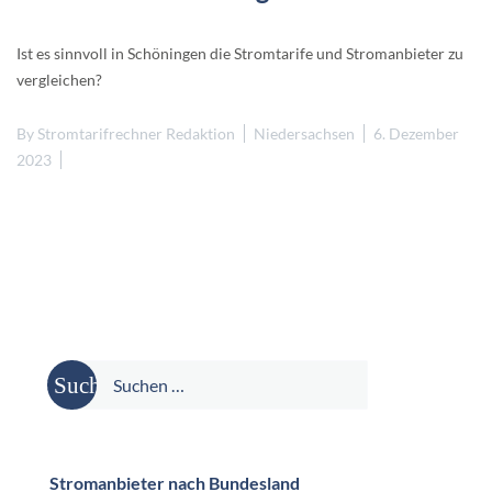
Ist es sinnvoll in Schöningen die Stromtarife und Stromanbieter zu
vergleichen?
By
Stromtarifrechner Redaktion
Niedersachsen
6. Dezember
2023
Suche
nach:
Stromanbieter nach Bundesland