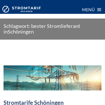
≡
MENÜ
Skip
Schlagwort:
bester Stromlieferant
to
inSchöningen
content
Stromtarife Schöningen