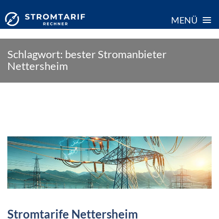
≡
MENÜ
Skip
Schlagwort:
bester Stromanbieter
to
Nettersheim
content
Stromtarife Nettersheim