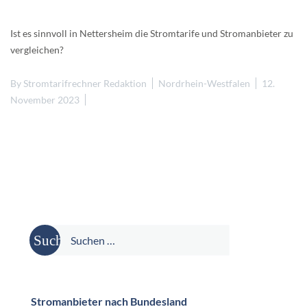
Ist es sinnvoll in Nettersheim die Stromtarife und Stromanbieter zu
vergleichen?
By
Stromtarifrechner Redaktion
Nordrhein-Westfalen
12.
November 2023
Suche
nach:
Stromanbieter nach Bundesland