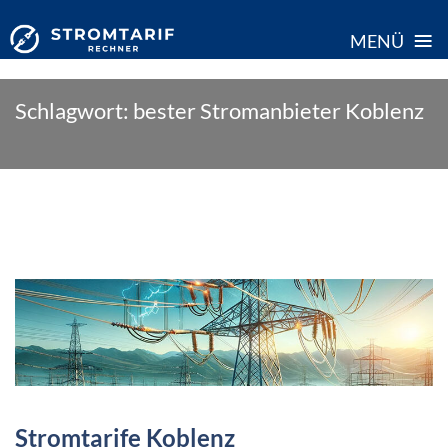
≡
MENÜ
Skip
Schlagwort:
bester Stromanbieter Koblenz
to
content
Stromtarife Koblenz