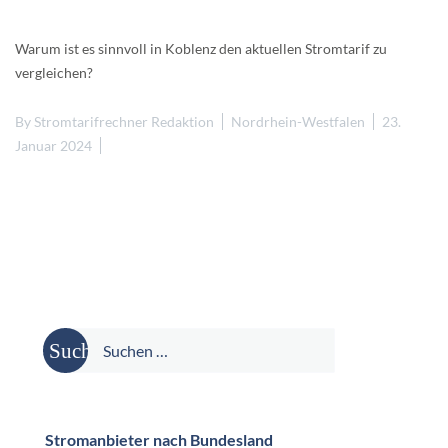
Warum ist es sinnvoll in Koblenz den aktuellen Stromtarif zu
vergleichen?
By
Stromtarifrechner Redaktion
Nordrhein-Westfalen
23.
Januar 2024
Suche
nach:
Stromanbieter nach Bundesland