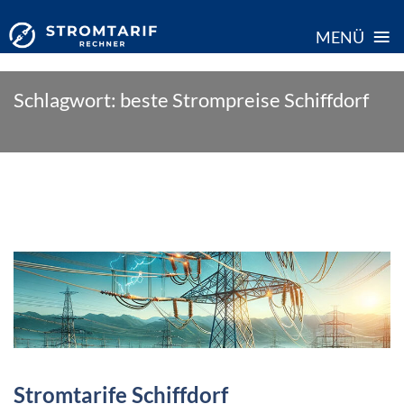
≡
MENÜ
Skip
Schlagwort:
beste Strompreise Schiffdorf
to
content
Stromtarife Schiffdorf