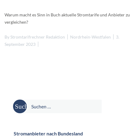
Warum macht es Sinn in Buch aktuelle Stromtarife und Anbieter zu
vergleichen?
By
Stromtarifrechner Redaktion
Nordrhein-Westfalen
3.
September 2023
Suche
nach:
Stromanbieter nach Bundesland