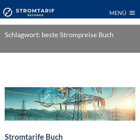
≡
MENÜ
Skip
Schlagwort:
beste Strompreise Buch
to
content
Stromtarife Buch