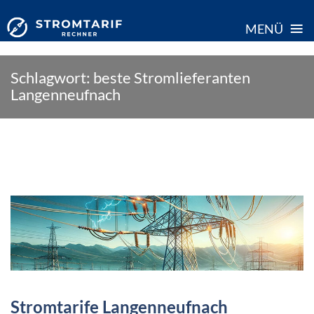
≡
MENÜ
Skip
Schlagwort:
beste Stromlieferanten
to
Langenneufnach
content
Stromtarife Langenneufnach