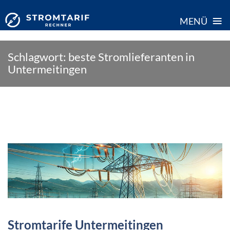
≡
MENÜ
Skip
Schlagwort:
beste Stromlieferanten in
to
Untermeitingen
content
Stromtarife Untermeitingen