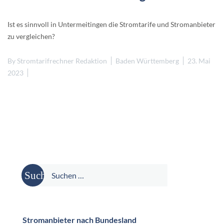
Ist es sinnvoll in Untermeitingen die Stromtarife und Stromanbieter
zu vergleichen?
By
Stromtarifrechner Redaktion
Baden Württemberg
23. Mai
2023
Suche
nach:
Stromanbieter nach Bundesland