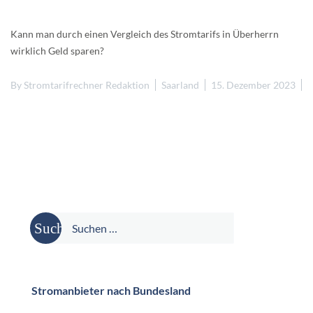
Kann man durch einen Vergleich des Stromtarifs in Überherrn
wirklich Geld sparen?
By
Stromtarifrechner Redaktion
Saarland
15. Dezember 2023
Suche
nach:
Stromanbieter nach Bundesland