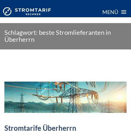
≡
MENÜ
Skip
Schlagwort:
beste Stromlieferanten in
to
Überherrn
content
Stromtarife Überherrn