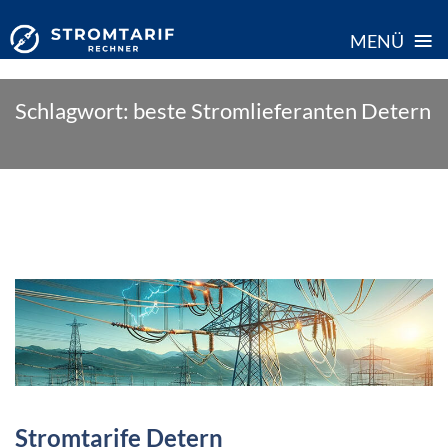
≡
MENÜ
Skip
Schlagwort:
beste Stromlieferanten Detern
to
content
Stromtarife Detern