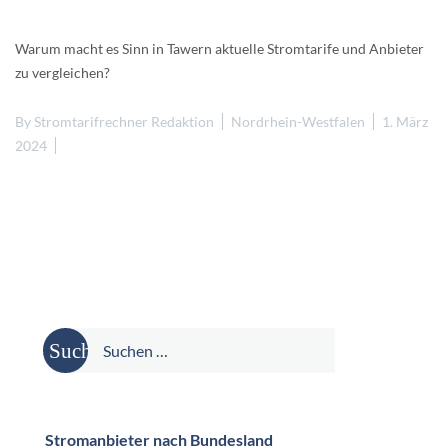
Warum macht es Sinn in Tawern aktuelle Stromtarife und Anbieter
zu vergleichen?
By
Stromtarifrechner Redaktion
Nordrhein-Westfalen
1. März
2024
Suche
nach:
Stromanbieter nach Bundesland