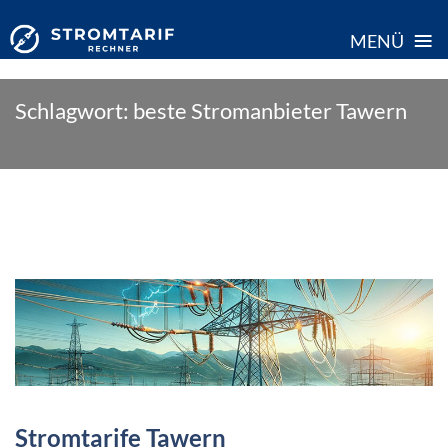
≡
MENÜ
Skip
Schlagwort:
beste Stromanbieter Tawern
to
content
Stromtarife Tawern