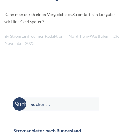
Kann man durch einen Vergleich des Stromtarifs in Longuich
wirklich Geld sparen?
By
Stromtarifrechner Redaktion
Nordrhein-Westfalen
29.
November 2023
Suche
nach:
Stromanbieter nach Bundesland