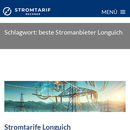
≡
MENÜ
Skip
Schlagwort:
beste Stromanbieter Longuich
to
content
Stromtarife Longuich