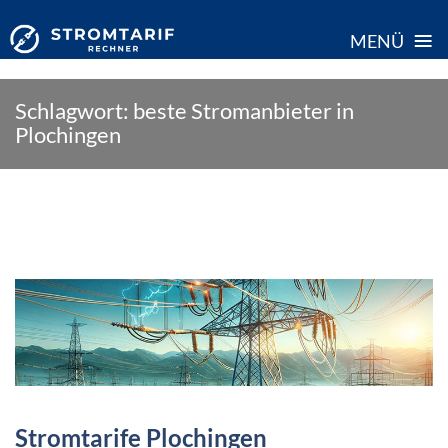
≡
MENÜ
Skip
Schlagwort:
beste Stromanbieter in
to
Plochingen
content
Stromtarife Plochingen