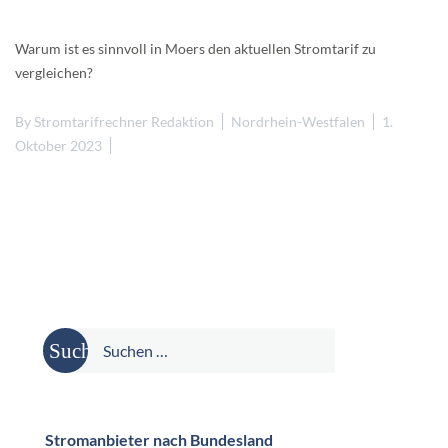
Warum ist es sinnvoll in Moers den aktuellen Stromtarif zu
vergleichen?
By
Stromtarifrechner Redaktion
Nordrhein-Westfalen
1.
Oktober 2023
Suche
nach:
Stromanbieter nach Bundesland