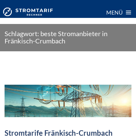
≡
MENÜ
Skip
Schlagwort:
beste Stromanbieter in
to
Fränkisch-Crumbach
content
Stromtarife Fränkisch-Crumbach