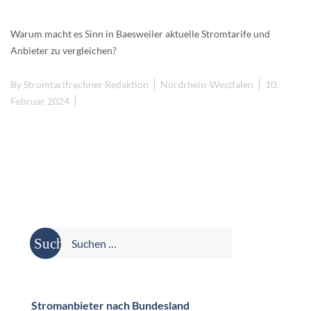
Warum macht es Sinn in Baesweiler aktuelle Stromtarife und
Anbieter zu vergleichen?
By
Stromtarifrechner Redaktion
Nordrhein-Westfalen
10.
Februar 2024
Suche
nach:
Stromanbieter nach Bundesland