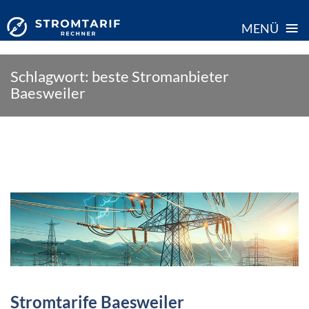
≡
MENÜ
Skip
Schlagwort:
beste Stromanbieter
to
Baesweiler
content
Stromtarife Baesweiler