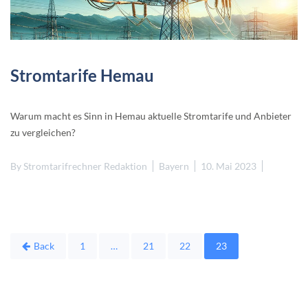
Stromtarife Hemau
Warum macht es Sinn in Hemau aktuelle Stromtarife und Anbieter
zu vergleichen?
By
Stromtarifrechner Redaktion
Bayern
10. Mai 2023
Seitennummerierung
Back
1
…
21
22
23
der
Beiträge